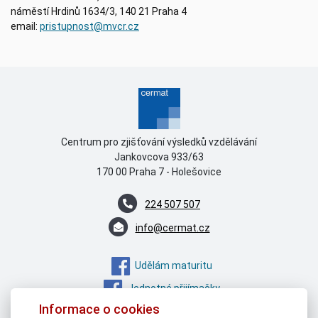
náměstí Hrdinů 1634/3, 140 21 Praha 4
email:
pristupnost@mvcr.cz
Centrum pro zjišťování výsledků vzdělávání
Jankovcova 933/63
170 00 Praha 7 - Holešovice
224 507 507
info@cermat.cz
Udělám maturitu
Jednotné přijímačky
Informace o cookies
Instagram