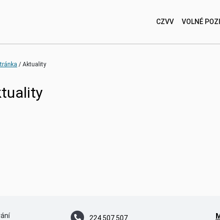
CZVV
VOLNÉ POZ
stránka
Aktuality
tuality
vání
224 507 507